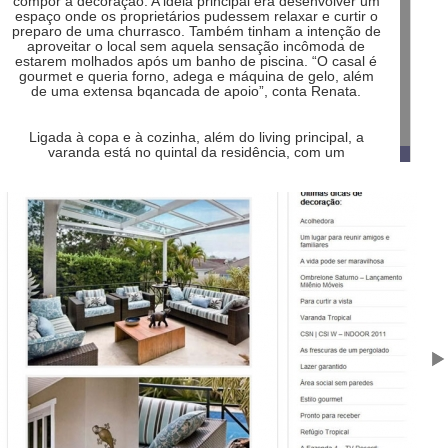
compor a decoração. A idéia principal era desenvolver um
espaço onde os proprietários pudessem relaxar e curtir o
preparo de uma churrasco. Também tinham a intenção de
aproveitar o local sem aquela sensação incômoda de
estarem molhados após um banho de piscina. “O casal é
gourmet e queria forno, adega e máquina de gelo, além
de uma extensa bqancada de apoio”, conta Renata.
Ligada à copa e à cozinha, além do living principal, a
varanda está no quintal da residência, com um
paisagismo único que confere privacidade. Para atender a
todos os pedidos sem abrir mão do conforto, foi preciso
aumentar a área do piso da varanda e dividí-la em dois
ambientes: um para o descanso e outro para a
churrasqueira. Uma cobertura especial foi projetada para
aproveitar a vegetação do entrono e a iluminação natural.
Os móveis são resistentes às intempéries e a fibra
sintética foi valorizada na hora de compor sofás e
poltronas. As mesas e cadeiras são de madeira de
demolição enquanto os tecidos valorizam os tons de azul
com motivos náuticos próprios para uso externo.
“Procuramos utilizar o que há de mais tecnológico e
resistente no mercado para prolongar a sobrevida dos
produtos”, comenta a profissional.
Os objetos decorativos seguem uma tendência rústica. A