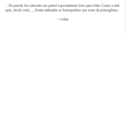
forma de flor deram a leveza e o toque romântico que tanto queríamos", diz
Renata.
...Na parede foi colocado um painel especialmente feito para Julia. Como a mãe
quis, desde cedo,..., foram utilizadas as bonequinhas que eram da primogênita...
< voltar